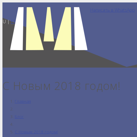
Написать в WhatsApp
RU |
ES
С Новым 2018 годом!
Главная
Блог
С Новым 2018 годом!